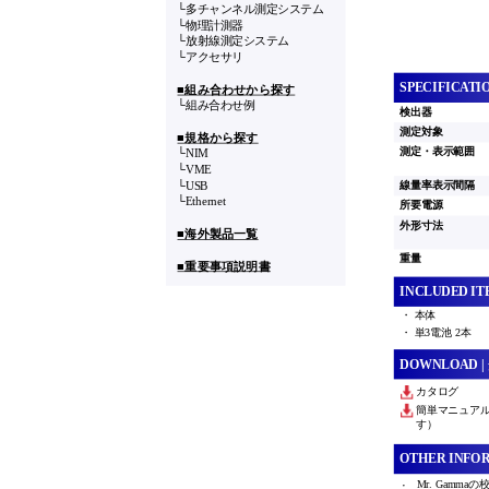
└多チャンネル測定システム
└物理計測器
└放射線測定システム
└アクセサリ
SPECIFICATI
■組み合わせから探す
└組み合わせ例
検出器
測定対象
■規格から探す
測定・表示範囲
└NIM
└VME
└USB
線量率表示間隔
└Ethernet
所要電源
外形寸法
■海外製品一覧
重量
■重要事項説明書
INCLUDED IT
・ 本体
・ 単3電池 2本
DOWNLOAD
|
カタログ
簡単マニュアル
す）
OTHER INFO
Mr. Gamm