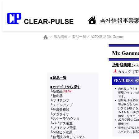
会社情報
事業
>
製品情報
>
製品一覧
>
A2700B型 Mr. Gamma
Mr. Gamm
放射線測定シ
カタログ（PD
■製品一覧
FEATURES
|
特
■カテゴリから探す
自然界に存在す
└新製品
NEW!
射線のうち、γ
└検出器
です。
放射線は種類や
└プリアンプ
響が異なるため
└メインアンプ
計算に反映する
└波高分析器
るよりも正確な
└デジタイザ
償型」を採用し
└スケーラ/カウンタ
A2700型Mr.
└バイアス電源
機種です。
別売のA2702B型
└プリアンプ電源
スペクトルも測
└NIMビン電源
└信号読み出しシステム